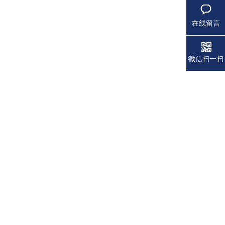
在线留言
微信扫一扫